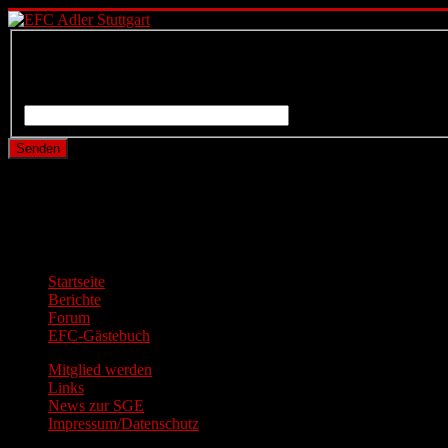
Bitte die für das Benutzerkonto hinterlegte E-Mail-Adresse einge
E-Mail-Adresse
*
Senden
Aktuelle Seite:
Home
Hauptmenü
Startseite
Berichte
Forum
EFC-Gästebuch
Mitglied werden
Links
News zur SGE
Impressum/Datenschutz