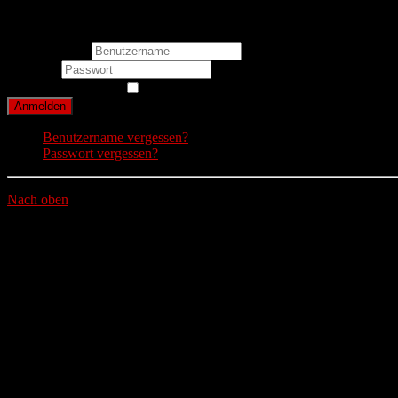
Login Form
Benutzername
Passwort
Angemeldet bleiben
Anmelden
Benutzername vergessen?
Passwort vergessen?
Nach oben
© 2026 EFC Adler Stuttgart