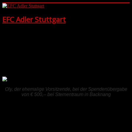
EFC Adler Stuttgart
Wir sind die Adler in Stuttgart. Willkomme
n auf unserer
Homepage.
Hier
kannst Du alles über die Eintracht-Fans aus Stuttgart
erfahren.
Oly, der ehemalige Vorsitzende, bei der Spendenübergabe
von € 500,-- bei Sternentraum in Backnang