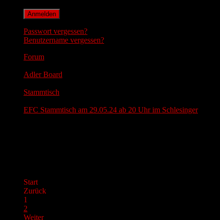
Anmelden
Passwort vergessen?
Benutzername vergessen?
Forum
Adler Board
Stammtisch
EFC Stammtisch am 29.05.24 ab 20 Uhr im Schlesinger
EFC Stammtisch am 29.05.24
ab 20 Uhr im Schlesinger
Start
Zurück
1
2
Weiter