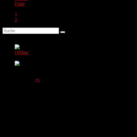
Ende
1
2
mojoenator
Autor
Offline
Moderator
Mehr
13 Mai 2024 16:51
#1
von
mojoenator
Erstellt von
mojoenator
Gude Adlerfreunde!
Unser EFC trifft sich zum Stammtisch am Mittwoch, 29.Mai ab
20.00 Uhr in unserem rattenscharfen Adlerhorst Schlesinger, alle
Adler und Innen sind Herzlich willkommen, wie immer freuen wir
uns auch über neue Adlergesichter.
Adlergrüße vom Vorstand