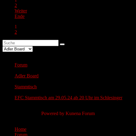
2
Weiter
Ende
1
2
Moderatoren:
arminho
,
mojoenator
,
Frauke
Forum
Adler Board
Stammtisch
EFC Stammtisch am 29.05.24 ab 20 Uhr im Schlesinger
Ladezeit der Seite: 0.116 Sekunden
Powered by
Kunena Forum
Aktuelle Seite:
Home
Forum