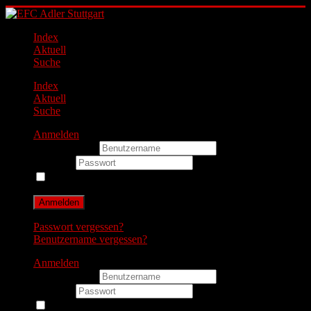
Index
Aktuell
Suche
Index
Aktuell
Suche
Anmelden
Benutzername
Passwort
Angemeldet bleiben
Anmelden
Passwort vergessen?
Benutzername vergessen?
Anmelden
Benutzername
Passwort
Angemeldet bleiben