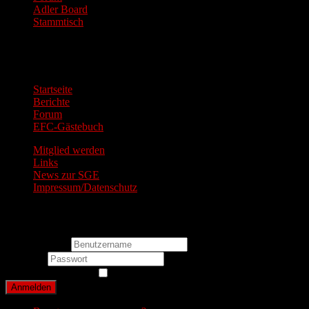
Adler Board
Stammtisch
EFC Stammtisch am 29.05.24 ab 20 Uhr im Schlesinger
Hauptmenü
Startseite
Berichte
Forum
EFC-Gästebuch
Mitglied werden
Links
News zur SGE
Impressum/Datenschutz
Login Form
Benutzername
Passwort
Angemeldet bleiben
Anmelden