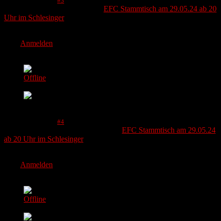
14 Mai 2024 08:31
#3
von
Chris
Antwort von
Chris
zum Thema
EFC Stammtisch am 29.05.24 ab 20
Uhr im Schlesinger
Hab es eingeplant.
Bitte
Anmelden
um der Konversation beizutreten.
mojoenator
Autor
Offline
Moderator
Mehr
14 Mai 2024 09:18
#4
von
mojoenator
Antwort von
mojoenator
zum Thema
EFC Stammtisch am 29.05.24
ab 20 Uhr im Schlesinger
am Start.
Bitte
Anmelden
um der Konversation beizutreten.
Frauke
Offline
Moderator