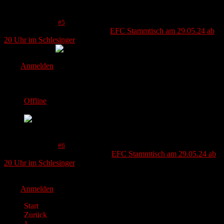
Mehr
14 Mai 2024 09:40
#5
von
Frauke
Antwort von
Frauke
zum Thema
EFC Stammtisch am 29.05.24 ab
20 Uhr im Schlesinger
Bin auch dabei
Bitte
Anmelden
um der Konversation beizutreten.
Fabrice
Offline
Junior Adler
Mehr
22 Mai 2024 18:36
#6
von
Fabrice
Antwort von
Fabrice
zum Thema
EFC Stammtisch am 29.05.24 ab
20 Uhr im Schlesinger
Leider schon verplant
Bitte
Anmelden
um der Konversation beizutreten.
Start
Zurück
1