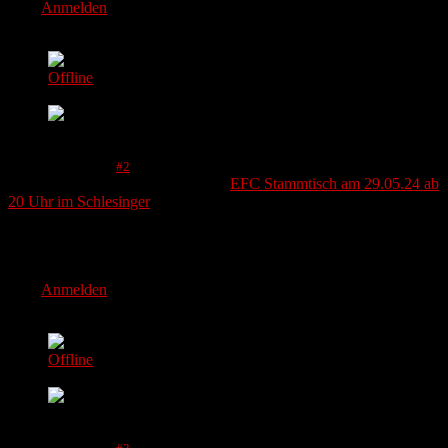
Bitte
Anmelden
um der Konversation beizutreten.
exiladler
Offline
Platinum Adler
Mehr
14 Mai 2024 08:08
#2
von
exiladler
Antwort von
exiladler
zum Thema
EFC Stammtisch am 29.05.24 ab
20 Uhr im Schlesinger
Pfingstferien! Da sind wir verreist.
Adlergrüße, exiladler
Bitte
Anmelden
um der Konversation beizutreten.
Chris
Offline
Elite Adler
Mehr